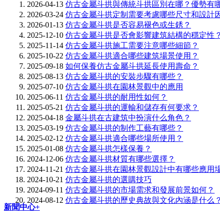
2026-04-13
仿古金屬斗拱與傳統斗拱區別在哪？優勢有
2026-03-24
仿古金屬斗拱定制需要考慮哪些尺寸和設計
2026-01-13
仿古金屬斗拱是否容易褪色或生銹？
2025-12-10
仿古金屬斗拱是否會影響建筑結構的穩定性
2025-11-14
仿古金屬斗拱施工需要注意哪些細節？
2025-10-22
仿古金屬斗拱適合哪些建筑場景使用？
2025-09-18
如何保養仿古金屬斗拱延長使用壽命？
2025-08-13
仿古金屬斗拱的安裝步驟有哪些？
2025-07-10
仿古金屬斗拱在園林景觀中的應用
2025-06-11
仿古金屬斗拱的耐用性如何？
2025-05-21
仿古金屬斗拱的運輸和儲存有何要求？
2025-04-18
金屬斗拱在古建筑中扮演什么角色？
2025-03-19
仿古金屬斗拱的制作工藝有哪些？
2025-02-12
仿古金屬斗拱適合哪些場所使用？
2025-01-08
仿古金屬斗拱怎樣保養？
2024-12-06
仿古金屬斗拱材質有哪些選擇？
2024-11-21
仿古金屬斗拱在園林景觀設計中有哪些應用
2024-10-21
仿古金屬斗拱的選購技巧
2024-09-11
仿古金屬斗拱的市場需求和發展前景如何？
2024-08-12
仿古金屬斗拱的歷史典故與文化內涵是什么
新聞中心+