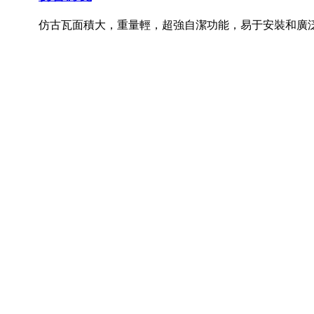
仿古瓦面積大，重量輕，超強自潔功能，易于安裝和廣