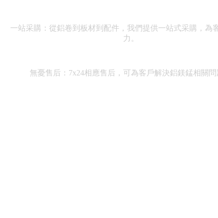
一站采購：從鋁卷
到板材到配件，我們提供一站式采購，為
力。
無憂售后：7x24相應售后，可為客戶解決鋁鎂錳相關問