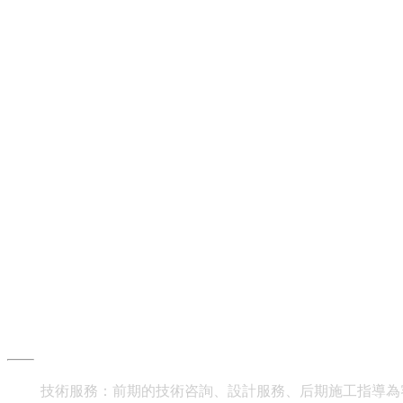
齊物服務
技術服務：前期的技術咨詢、設計服務、后期施工指導為