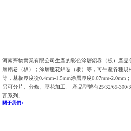
河南齊物實業有限公司生產的彩色涂層鋁卷（板）產品
層鋁卷（板）；涂層壓花鋁卷（板）等，可生產各種規格鋁鎂錳
等，基板厚度從0.4mm-1.5mm涂層厚度0.07mm-2.0m
另可分片、分條、壓花加工。 產品型號有25/32/65-300/33
瓦系列。
關于我們+