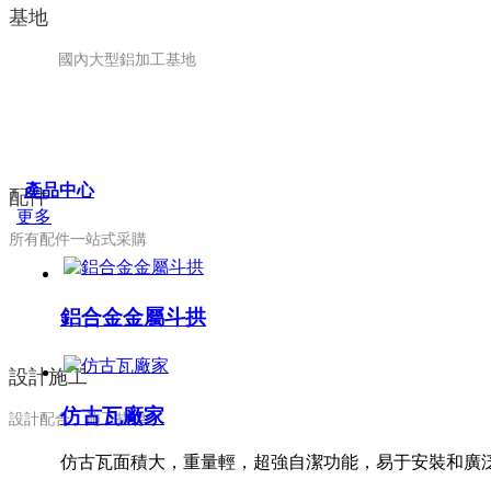
基地
國內大型鋁加工基地
產品中心
配件
更多
所有配件一站式采購
鋁合金金屬斗拱
設計施工
仿古瓦廠家
設計配合、施工指導
仿古瓦面積大，重量輕，超強自潔功能，易于安裝和廣