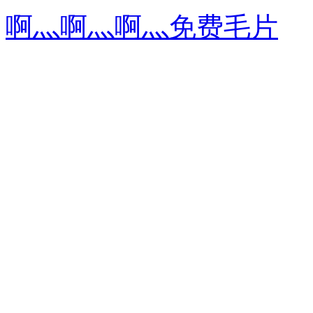
啊灬啊灬啊灬免费毛片