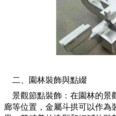
二、園林裝飾與點綴
景觀節點裝飾：在園林的景
廊等位置，金屬斗拱可以作為