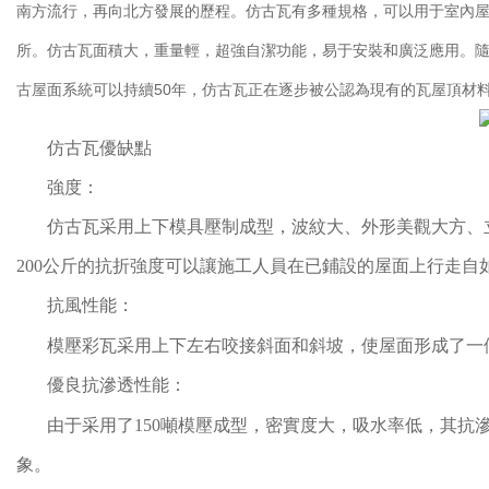
南方流行，再向北方發展的歷程。仿古瓦有多種規格，可以用于室內
所。仿古瓦面積大，重量輕，超強自潔功能，易于安裝和廣泛應用。
古屋面系統可以持續50年，仿古瓦正在逐步被公認為現有的瓦屋頂材
仿古瓦優缺點
強度：
仿古瓦采用上下模具壓制成型，波紋大、外形美觀大方、立
200公斤的抗折強度可以讓施工人員在已鋪設的屋面上行走
抗風性能：
模壓彩瓦采用上下左右咬接斜面和斜坡，使屋面形成了一
優良抗滲透性能：
由于采用了150噸模壓成型，密實度大，吸水率低，其抗
象。