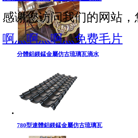
感谢您访问我们的网站，
啊灬啊灬啊灬免费毛片
分體鋁鎂錳金屬仿古琉璃瓦滴水
780型連體鋁鎂錳金屬仿古琉璃瓦