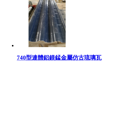
740型連體鋁鎂錳金屬仿古琉璃瓦