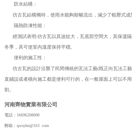
防水結構：
仿古瓦結構獨特，使雨水能夠順暢流出，減少了輥壓式成型
隔熱防凍性能：
經測試表明:仿古瓦以其波紋大，瓦底部空間大，其保溫隔
冬季，具可使室內溫度保持平穩。
便利的施工性：
仿古瓦的設計沿襲了民間傳統的瓦法工藝(既正向瓦法工藝
直鋪設或者橫向施工都是便利可行的，在一般屋面上可以不用
割。
河南齊物實業有限公司
電話：
16696208008
郵箱：qwsyhn@163. com