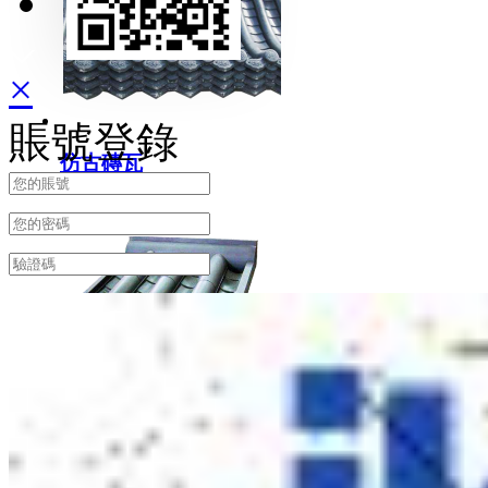
发送邮件
×
賬號登錄
仿古磚瓦
古建金屬瓦