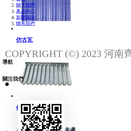
關于我們
產品中心
新聞資訊
聯系我們
仿古瓦
COPYRIGHT (©) 2023
導航
關注我們
18537111214
仿古瓦源頭廠家
18537111214