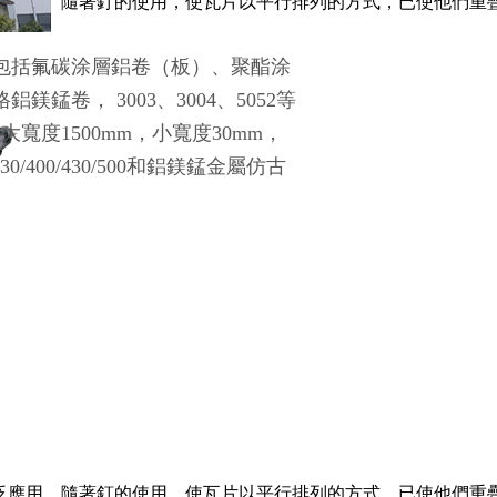
泛應用。隨著釘的使用，使瓦片以平行排列的方式，已使他們重疊
包括氟碳涂層鋁卷（板）、聚酯涂
卷， 3003、3004、5052等
m；大寬度1500mm，小寬度30mm，
0/400/430/500和鋁鎂錳金屬仿古
泛應用。隨著釘的使用，使瓦片以平行排列的方式，已使他們重疊