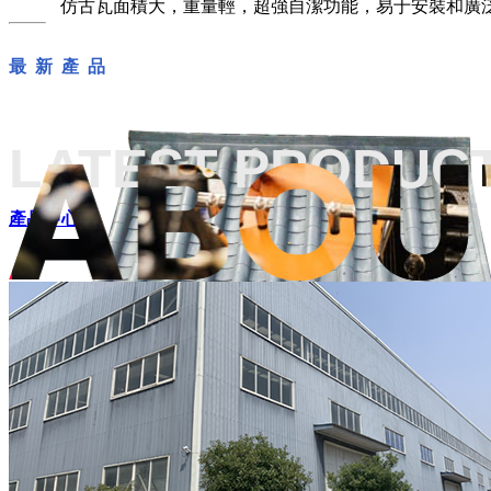
仿古瓦面積大，重量輕，超強自潔功能，易于安裝和廣
最 新 產 品
LATEST PRODUC
產品中心+
仿古瓦源頭廠家