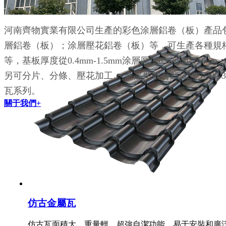
仿古瓦面積大，重量輕，超強自潔功能，易于安裝和廣
河南齊物實業有限公司生產的彩色涂層鋁卷（板）產品
層鋁卷（板）；涂層壓花鋁卷（板）等，可生產各種規格鋁鎂錳
等，基板厚度從0.4mm-1.5mm涂層厚度0.07mm-2.0m
另可分片、分條、壓花加工。 產品型號有25/32/65-300/33
瓦系列。
關于我們+
仿古金屬瓦
仿古瓦面積大，重量輕，超強自潔功能，易于安裝和廣