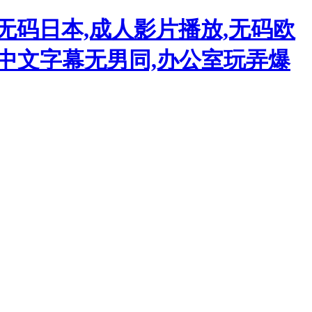
无码日本,成人影片播放,无码欧
品中文字幕无男同,办公室玩弄爆