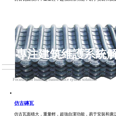
專注建筑維護系統
Focusing on building maintenance system solutions
匠心鑄造品質 管理打造服務
仿古磚瓦
仿古瓦面積大，重量輕，超強自潔功能，易于安裝和廣