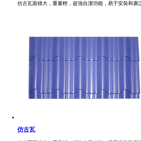
仿古瓦面積大，重量輕，超強自潔功能，易于安裝和廣
仿古瓦