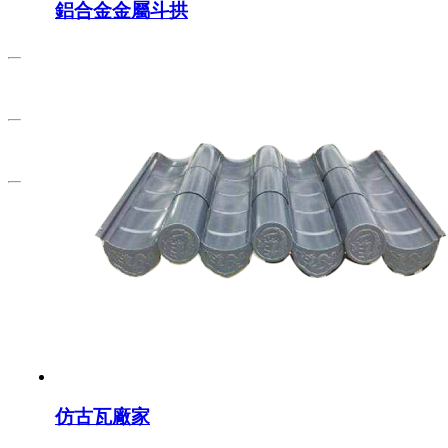
鋁合金金屬斗拱
仿古瓦廠家