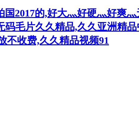
国2017的,好大灬好硬灬好爽灬
v无码毛片久久精品,久久亚洲精
放不收费,久久精品视频91