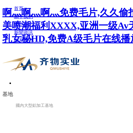
首页
啊灬啊灬啊灬免费毛片,久久偷拍
關于我們
美喷潮福利XXXX,亚洲一级A
產品中心
新聞資訊
乳女秘HD,免费A级毛片在线播
聯系我們
基地
國內大型鋁加工基地