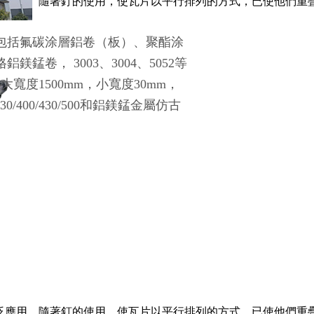
泛應用。隨著釘的使用，使瓦片以平行排列的方式，已使他們重疊
包括氟碳涂層鋁卷（板）、聚酯涂
卷， 3003、3004、5052等
m；大寬度1500mm，小寬度30mm，
0/400/430/500和鋁鎂錳金屬仿古
泛應用。隨著釘的使用，使瓦片以平行排列的方式，已使他們重疊