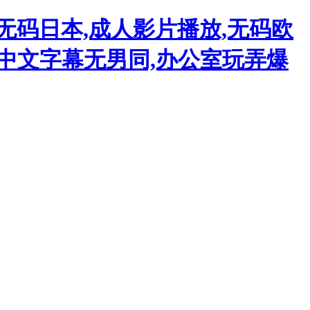
无码日本,成人影片播放,无码欧
品中文字幕无男同,办公室玩弄爆