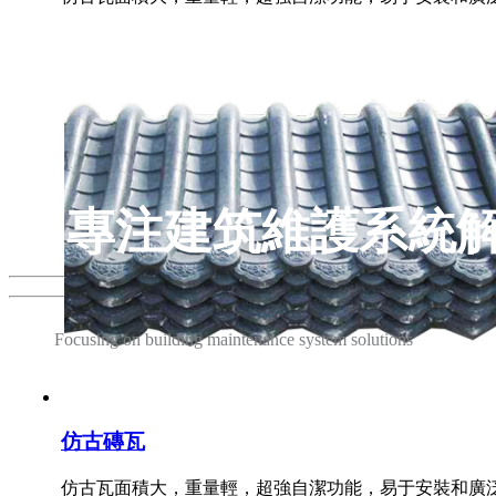
專注建筑維護系統
Focusing on building maintenance system solutions
匠心鑄造品質 管理打造服務
仿古磚瓦
仿古瓦面積大，重量輕，超強自潔功能，易于安裝和廣