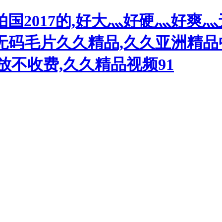
国2017的,好大灬好硬灬好爽灬
v无码毛片久久精品,久久亚洲精
放不收费,久久精品视频91