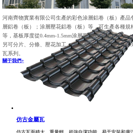
仿古瓦面積大，重量輕，超強自潔功能，易于安裝和廣
河南齊物實業有限公司生產的彩色涂層鋁卷（板）產品
層鋁卷（板）；涂層壓花鋁卷（板）等，可生產各種規格鋁鎂錳
等，基板厚度從0.4mm-1.5mm涂層厚度0.07mm-2.0m
另可分片、分條、壓花加工。 產品型號有25/32/65-300/33
瓦系列。
關于我們+
仿古金屬瓦
仿古瓦面積大，重量輕，超強自潔功能，易于安裝和廣