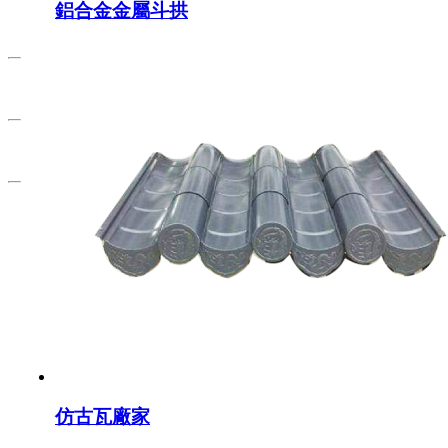
鋁合金金屬斗拱
仿古瓦廠家