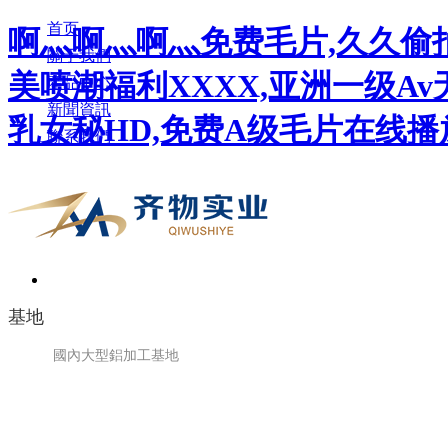
首页
啊灬啊灬啊灬免费毛片,久久偷拍
關于我們
美喷潮福利XXXX,亚洲一级A
產品中心
新聞資訊
乳女秘HD,免费A级毛片在线播
聯系我們
基地
國內大型鋁加工基地