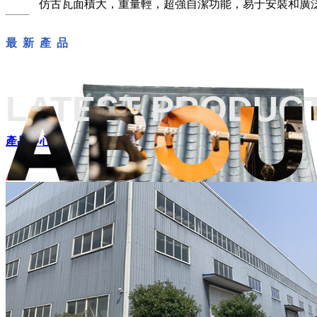
仿古瓦面積大，重量輕，超強自潔功能，易于安裝和廣
最 新 產 品
LATEST PRODUC
產品中心+
仿古瓦源頭廠家