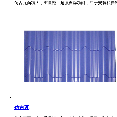
仿古瓦面積大，重量輕，超強自潔功能，易于安裝和廣
仿古瓦