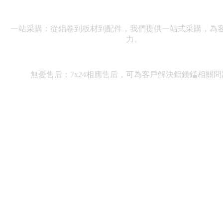
一站采購：從鋁卷
到板材到配件，我們提供一站式采購，為
力。
無憂售后：7x24相應售后，可為客戶解決鋁鎂錳相關問