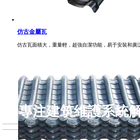
仿古金屬瓦
仿古瓦面積大，重量輕，超強自潔功能，易于安裝和廣
專注建筑維護系統