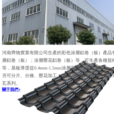
仿古瓦源頭廠家
仿古瓦面積大，重量輕，超強自潔功能，易于安裝和廣
河南齊物實業有限公司生產的彩色涂層鋁卷（板）產品
層鋁卷（板）；涂層壓花鋁卷（板）等，可生產各種規格鋁鎂錳
等，基板厚度從0.4mm-1.5mm涂層厚度0.07mm-2.0m
另可分片、分條、壓花加工。 產品型號有25/32/65-300/33
瓦系列。
關于我們+