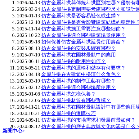
2026-04-13
仿古金屬斗拱與傳統斗拱區別在哪？優勢有
2026-03-24
仿古金屬斗拱定制需要考慮哪些尺寸和設計
2026-01-13
仿古金屬斗拱是否容易褪色或生銹？
2025-12-10
仿古金屬斗拱是否會影響建筑結構的穩定性
2025-11-14
仿古金屬斗拱施工需要注意哪些細節？
2025-10-22
仿古金屬斗拱適合哪些建筑場景使用？
2025-09-18
如何保養仿古金屬斗拱延長使用壽命？
2025-08-13
仿古金屬斗拱的安裝步驟有哪些？
2025-07-10
仿古金屬斗拱在園林景觀中的應用
2025-06-11
仿古金屬斗拱的耐用性如何？
2025-05-21
仿古金屬斗拱的運輸和儲存有何要求？
2025-04-18
金屬斗拱在古建筑中扮演什么角色？
2025-03-19
仿古金屬斗拱的制作工藝有哪些？
2025-02-12
仿古金屬斗拱適合哪些場所使用？
2025-01-08
仿古金屬斗拱怎樣保養？
2024-12-06
仿古金屬斗拱材質有哪些選擇？
2024-11-21
仿古金屬斗拱在園林景觀設計中有哪些應用
2024-10-21
仿古金屬斗拱的選購技巧
2024-09-11
仿古金屬斗拱的市場需求和發展前景如何？
2024-08-12
仿古金屬斗拱的歷史典故與文化內涵是什么
新聞中心+