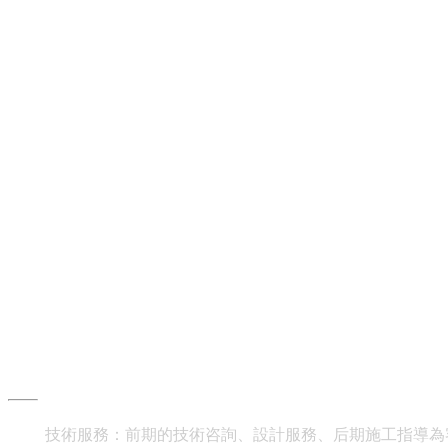
齊物服務
技術服務：前期的技術咨詢、設計服務、后期施工指導為