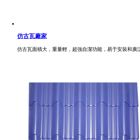
仿古瓦廠家
仿古瓦面積大，重量輕，超強自潔功能，易于安裝和廣