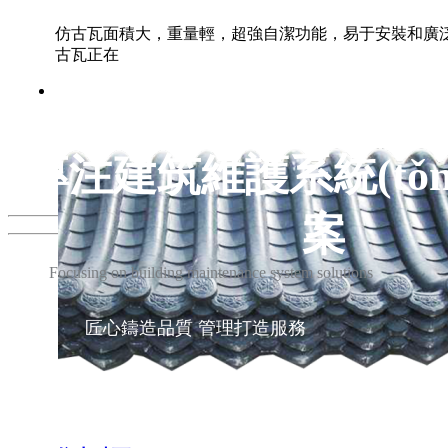
仿古瓦面積大，重量輕，超強自潔功能，易于安裝和廣泛應用。
古瓦正在
專注建筑維護系統(tǒn
案
Focusing on building maintenance system solutions
匠心鑄造品質 管理打造服務