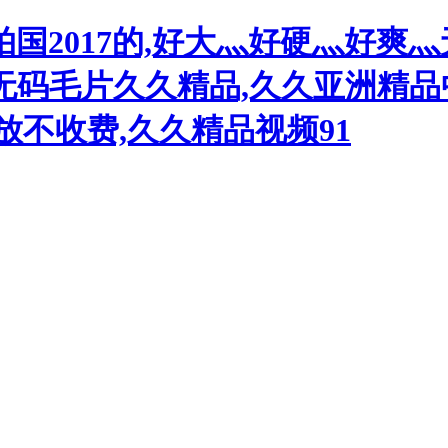
国2017的,好大灬好硬灬好爽灬
v无码毛片久久精品,久久亚洲精
放不收费,久久精品视频91