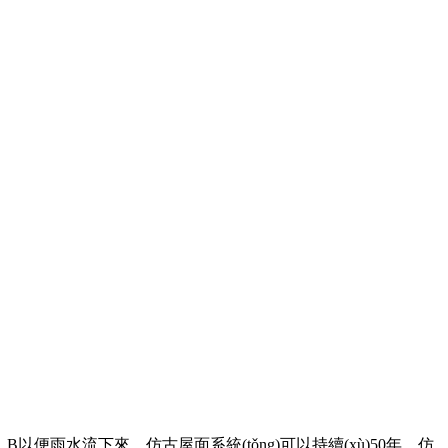
雨水流下來，仿古屋面系統(tǒng)可以持續(xù)50年，仿