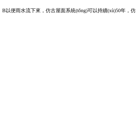
雨水流下來，仿古屋面系統(tǒng)可以持續(xù)50年，仿