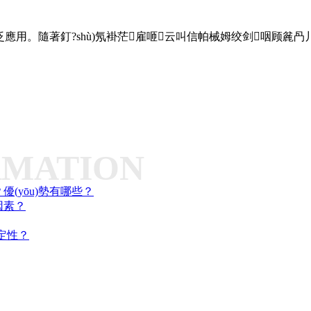
隨著釘?shù)氖褂茫雇咂云叫信帕械姆绞剑咽顾麄冎丿B以便
RMATION
？優(yōu)勢有哪些？
因素？
定性？