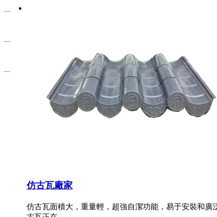
仿古瓦廠家
仿古瓦面積大，重量輕，超強自潔功能，易于安裝和廣泛應用。
古瓦正在