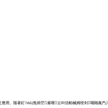
隨著釘?shù)氖褂茫雇咂云叫信帕械姆绞剑咽顾麄冎丿B以便