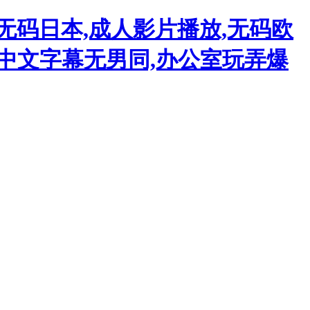
无码日本,成人影片播放,无码欧
品中文字幕无男同,办公室玩弄爆