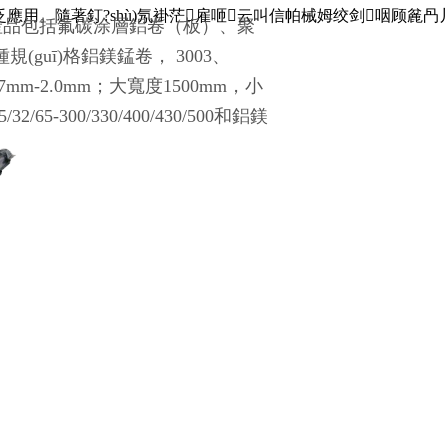
隨著釘?shù)氖褂茫雇咂云叫信帕械姆绞剑咽顾麄冎丿B以便
）產品包括氟碳涂層鋁卷（板）、聚
uī)格鋁鎂錳卷， 3003、
7mm-2.0mm；大寬度1500mm，小
300/330/400/430/500和鋁鎂