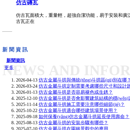
仿古磚瓦
仿古瓦面積大，重量輕，超強自潔功能，易于安裝和廣泛應用。
古瓦正在
新 聞 資 訊
新聞資訊
NEWS AND INFO
更多
2026-04-13
仿古金屬斗拱與傳統(tǒng)斗拱區(qū)別在哪
2026-03-24
仿古金屬斗拱定制需要考慮哪些尺寸和設計
2026-01-13
仿古金屬斗拱是否容易褪色或生銹？
2025-12-10
仿古金屬斗拱是否會影響建筑結構的穩(wěn)
2025-11-14
仿古金屬斗拱施工需要注意哪些細節(jié)？
2025-10-22
仿古金屬斗拱適合哪些建筑場景使用？
2025-09-18
如何保養(yǎng)仿古金屬斗拱延長使用壽命？
2025-08-13
仿古金屬斗拱的安裝步驟有哪些？
2025-07-10
仿古金屬斗拱在園林景觀中的應用