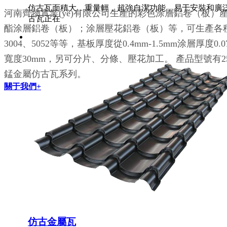
仿古瓦面積大，重量輕，超強自潔功能，易于安裝和廣泛應用。
河南齊物實業(yè)有限公司生產的彩色涂層鋁卷（板
古瓦正在
酯涂層鋁卷（板）；涂層壓花鋁卷（板）等，可生產各種規(g
3004、5052等等，基板厚度從0.4mm-1.5mm涂層厚度0.0
寬度30mm，另可分片、分條、壓花加工。 產品型號有25/32/65-
錳金屬仿古瓦系列。
關于我們+
仿古金屬瓦