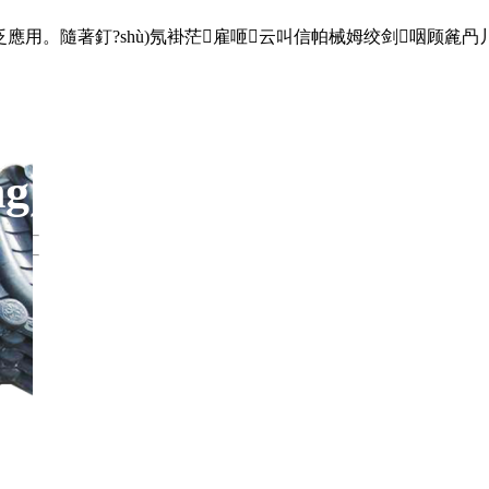
隨著釘?shù)氖褂茫雇咂云叫信帕械姆绞剑咽顾麄冎丿B以便
g)解決方