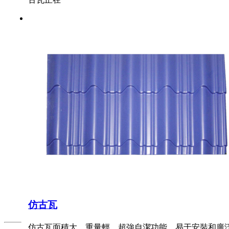
仿古瓦
仿古瓦面積大，重量輕，超強自潔功能，易于安裝和廣泛應用。