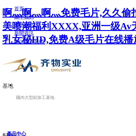
首页
啊灬啊灬啊灬免费毛片,久久偷拍
關于我們
美喷潮福利XXXX,亚洲一级A
產品中心
新聞資訊
乳女秘HD,免费A级毛片在线播
聯(lián)系我們
基地
國內大型鋁加工基地
產品中心
配件