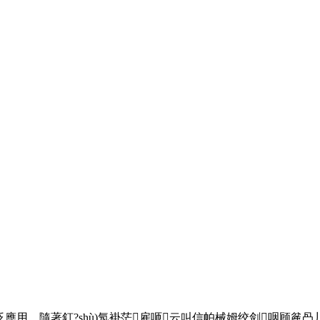
隨著釘?shù)氖褂茫雇咂云叫信帕械姆绞剑咽顾麄冎丿B以便