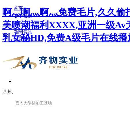
首页
啊灬啊灬啊灬免费毛片,久久偷拍
關于我們
美喷潮福利XXXX,亚洲一级A
產品中心
新聞資訊
乳女秘HD,免费A级毛片在线播
聯系我們
基地
國內大型鋁加工基地