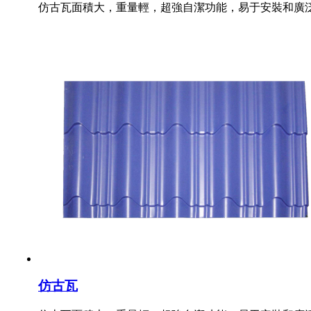
仿古瓦面積大，重量輕，超強自潔功能，易于安裝和廣
仿古瓦