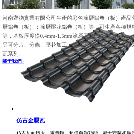
仿古瓦面積大，重量輕，超強自潔功能，易于安裝和廣
河南齊物實業有限公司生產的彩色涂層鋁卷（板）產品
層鋁卷（板）；涂層壓花鋁卷（板）等，可生產各種規格鋁鎂錳
等，基板厚度從0.4mm-1.5mm涂層厚度0.07mm-2.0m
另可分片、分條、壓花加工。 產品型號有25/32/65-300/33
瓦系列。
關于我們+
仿古金屬瓦
仿古瓦面積大，重量輕，超強自潔功能，易于安裝和廣