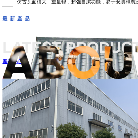
仿古瓦面積大，重量輕，超強自潔功能，易于安裝和廣
最 新 產 品
LATEST PRODUC
產品中心+
仿古瓦源頭廠家