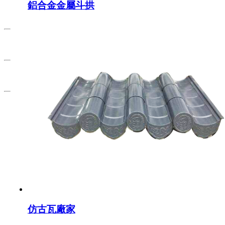
鋁合金金屬斗拱
仿古瓦廠家