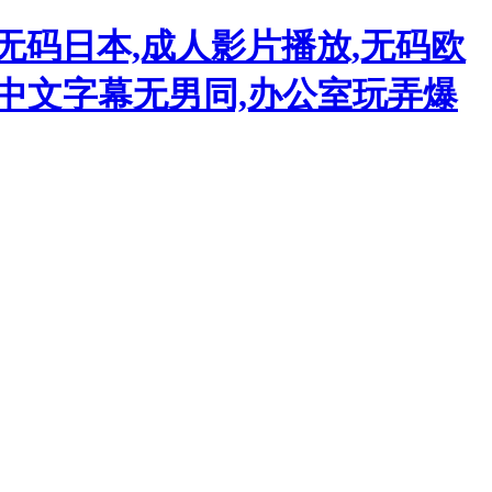
无码日本,成人影片播放,无码欧
品中文字幕无男同,办公室玩弄爆