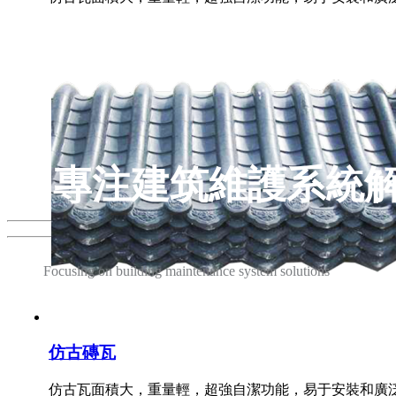
專注建筑維護系統
Focusing on building maintenance system solutions
匠心鑄造品質 管理打造服務
仿古磚瓦
仿古瓦面積大，重量輕，超強自潔功能，易于安裝和廣