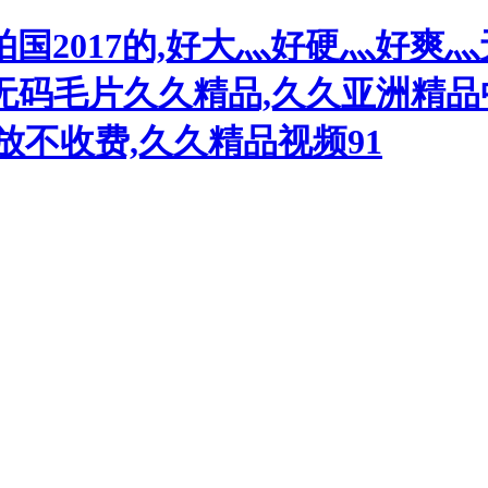
国2017的,好大灬好硬灬好爽灬
v无码毛片久久精品,久久亚洲精
放不收费,久久精品视频91